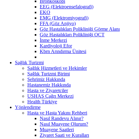
Bronkoskopi
EEG (Elektroensefalografi)
EKO
EMG (Elektromiyografi)
FFA (Göz Anjiyo)
Göz Hastalıkları Polikliniği Görme Alanı
Göz Hastalıkları Polikliniği OCT
İnme Merkezi
Kardiyoloji Efor
Kbrn Arındırma Ünitesi
Sağlık Turizmi
Sağlık Hizmetleri ve Hekimler
Sağlık Turizmi Birimi
Şehrimiz Hakkında
Hastanemiz Hakkında
Hasta ve Ziyaretçiler
USHAŞ Çağrı Merkezi
Health Türkiye
Yönlendirme
Hasta ve Hasta Yakını Rehberi
Nasıl Randevu Alınır?
Nasıl Muayene Olurum?
Muayene Saatleri
Ziyaret Saati ve Kuralları