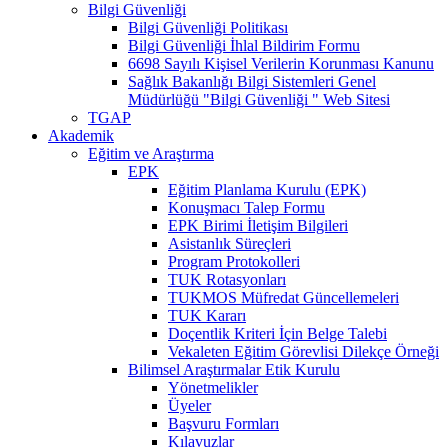
Bilgi Güvenliği
Bilgi Güvenliği Politikası
Bilgi Güvenliği İhlal Bildirim Formu
6698 Sayılı Kişisel Verilerin Korunması Kanunu
Sağlık Bakanlığı Bilgi Sistemleri Genel
Müdürlüğü "Bilgi Güvenliği " Web Sitesi
TGAP
Akademik
Eğitim ve Araştırma
EPK
Eğitim Planlama Kurulu (EPK)
Konuşmacı Talep Formu
EPK Birimi İletişim Bilgileri
Asistanlık Süreçleri
Program Protokolleri
TUK Rotasyonları
TUKMOS Müfredat Güncellemeleri
TUK Kararı
Doçentlik Kriteri İçin Belge Talebi
Vekaleten Eğitim Görevlisi Dilekçe Örneği
Bilimsel Araştırmalar Etik Kurulu
Yönetmelikler
Üyeler
Başvuru Formları
Kılavuzlar