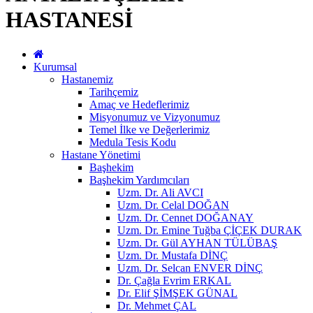
HASTANESİ
Kurumsal
Hastanemiz
Tarihçemiz
Amaç ve Hedeflerimiz
Misyonumuz ve Vizyonumuz
Temel İlke ve Değerlerimiz
Medula Tesis Kodu
Hastane Yönetimi
Başhekim
Başhekim Yardımcıları
Uzm. Dr. Ali AVCI
Uzm. Dr. Celal DOĞAN
Uzm. Dr. Cennet DOĞANAY
Uzm. Dr. Emine Tuğba ÇİÇEK DURAK
Uzm. Dr. Gül AYHAN TÜLÜBAŞ
Uzm. Dr. Mustafa DİNÇ
Uzm. Dr. Selcan ENVER DİNÇ
Dr. Çağla Evrim ERKAL
Dr. Elif ŞİMŞEK GÜNAL
Dr. Mehmet ÇAL