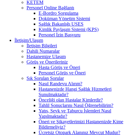
KETEM
Personel Online Bağlantı
E-Bordro Sorgulama
Doküman Yönetim Sistemi
Sağlık Bakanlığı USES
Kimlik Paylaşım Sistemi (KPS)
Personel İzin Başvuru
İletişim/Ulaşım
İletişim Bilgileri
Dahili Numaralar
Hastanemize Ulaşım
Görüş ve Önerileriniz
Hasta Görüş ve Öneri
Personel Görüş ve Öneri
Sık Sorulan Sorular
Nasıl Randevu Alırım?
Hastanenizde Hangi Sağlık Hizmetleri
Sunulmaktadır?
Önceliği olan Hastalar Kimlerdir?
Tahlil Sonuçlarını Nasıl Öğrenebilirim?
Yatış, Sevk ve Taburcu İşlemleri Nasıl
Yapılmaktadır?
Öneri ve Şikayetlerimizi Hastanenizde Kime
Bildirmeliyiz?
Ücretsiz Otopark Alanınız Mevcut Mudur?