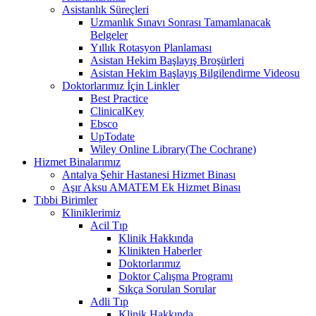
Asistanlık Süreçleri
Uzmanlık Sınavı Sonrası Tamamlanacak
Belgeler
Yıllık Rotasyon Planlaması
Asistan Hekim Başlayış Broşürleri
Asistan Hekim Başlayış Bilgilendirme Videosu
Doktorlarımız İçin Linkler
Best Practice
ClinicalKey
Ebsco
UpTodate
Wiley Online Library(The Cochrane)
Hizmet Binalarımız
Antalya Şehir Hastanesi Hizmet Binası
Aşır Aksu AMATEM Ek Hizmet Binası
Tıbbi Birimler
Kliniklerimiz
Acil Tıp
Klinik Hakkında
Klinikten Haberler
Doktorlarımız
Doktor Çalışma Programı
Sıkça Sorulan Sorular
Adli Tıp
Klinik Hakkında