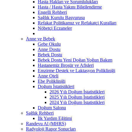
Hasta Hakları ve Sorumlulukları
Hasta / Hasta Yakını Bilgilendirme
Engelli Rehberi
Sağlık Kurulu Başvurusu
Refakat Politikamız ve Refakatçi Kuralları
Nöbetçi Eczaneler
Anne ve Bebek
Gebe Okulu
Anne Dostu
Bebek Dostu
Bebek Dostu Yeni Doğan Yoğun Bakım
Hastanemiz Broşür ve Afişleri
Emzirme Destek ve Laktasyon Polikliniği
Anne Oteli
Ebe Polikliniği
Doğum İstatistikleri
2026 Yılı Doğum İstatistikleri
2025 Yılı Doğum İstatistikleri
2024 Yılı Doğum İstatistikleri
Doğum Salonu
Sağlık Rehberi
İlk Yardım Eğitimi
Randevu Al (MHRS)
Radyoloji Rapor Sonuçları