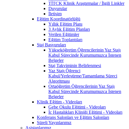
TİTCK Klinik Araştırmalar / İlgili Linkler
Duyurular
İletişim
Eğitim Koordinatörlüğü
Yıllık Eğitim Planı
3 Aylık Eğitim Planları
Verilen Eğitimler
Eğitim Toplantıları
Staj Başvuruları
Yükseköğretim Öğrencilerinin Yaz Stajı
Kabul Sürecinde Kurumumuzca İstenen
Belgeler
Staj Takviminin Belirlenmesi
Yaz Stajı Öğrenci
Kabul/Yerleştirme/Tamamlama Süreci
Algoritması
Ortaöğretim Öğrencilerinin Yaz Stajı
Kabul Sürecinde Kurumumuzca İstenen
Belgeler
Klinik Eğitim - Videoları
Gebe Okulu Eğitimi - Videoları
İç Hastalıkları Kliniği Eğitimi - Videoları
Konferans Salonları ve Eğitim Salonları
Süreli Yayınlarımız
Asistanlarımız