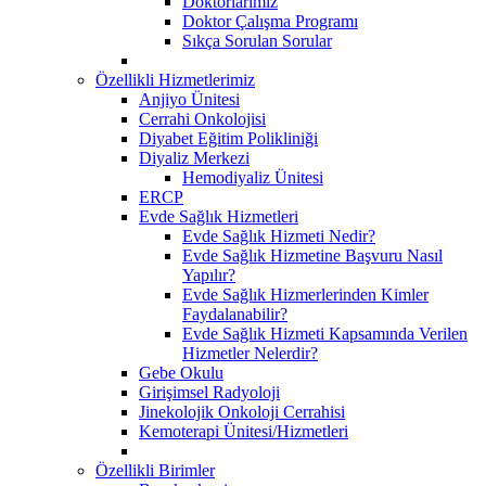
Doktorlarımız
Doktor Çalışma Programı
Sıkça Sorulan Sorular
Özellikli Hizmetlerimiz
Anjiyo Ünitesi
Cerrahi Onkolojisi
Diyabet Eğitim Polikliniği
Diyaliz Merkezi
Hemodiyaliz Ünitesi
ERCP
Evde Sağlık Hizmetleri
Evde Sağlık Hizmeti Nedir?
Evde Sağlık Hizmetine Başvuru Nasıl
Yapılır?
Evde Sağlık Hizmerlerinden Kimler
Faydalanabilir?
Evde Sağlık Hizmeti Kapsamında Verilen
Hizmetler Nelerdir?
Gebe Okulu
Girişimsel Radyoloji
Jinekolojik Onkoloji Cerrahisi
Kemoterapi Ünitesi/Hizmetleri
Özellikli Birimler