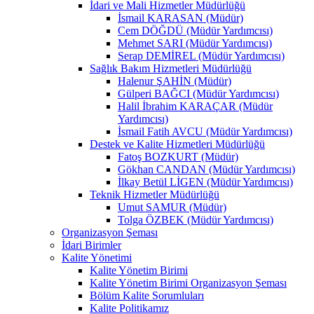
İdari ve Mali Hizmetler Müdürlüğü
İsmail KARASAN (Müdür)
Cem DÖĞDÜ (Müdür Yardımcısı)
Mehmet SARI (Müdür Yardımcısı)
Serap DEMİREL (Müdür Yardımcısı)
Sağlık Bakım Hizmetleri Müdürlüğü
Halenur ŞAHİN (Müdür)
Gülperi BAĞCI (Müdür Yardımcısı)
Halil İbrahim KARAÇAR (Müdür
Yardımcısı)
İsmail Fatih AVCU (Müdür Yardımcısı)
Destek ve Kalite Hizmetleri Müdürlüğü
Fatoş BOZKURT (Müdür)
Gökhan CANDAN (Müdür Yardımcısı)
İlkay Betül LİGEN (Müdür Yardımcısı)
Teknik Hizmetler Müdürlüğü
Umut SAMUR (Müdür)
Tolga ÖZBEK (Müdür Yardımcısı)
Organizasyon Şeması
İdari Birimler
Kalite Yönetimi
Kalite Yönetim Birimi
Kalite Yönetim Birimi Organizasyon Şeması
Bölüm Kalite Sorumluları
Kalite Politikamız